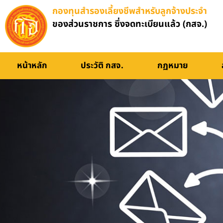
กองทุนสำรองเลี้ยงชีพสำหรับลูกจ้างประจำ
ของส่วนราชการ ซึ่งจดทะเบียนแล้ว (กสจ.)
หน้าหลัก
ประวัติ กสจ.
กฏหมาย