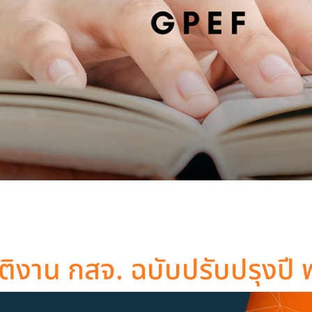
บัติงาน กสจ. ฉบับปรับปรุงป