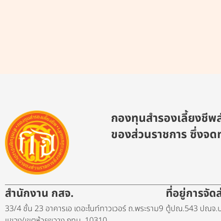
กองทุนสำรองเลี้ยงชีพส
ของส่วนราชการ ซึ่งจดท
สำนักงาน กสจ.
ที่อยู่การจั
33/4 ชั้น 23 อาคารเอ เดอะไนท์ทาวเวอร์ ถ.พระราม9
ตู้ปณ.543 ปณจ.บ
แขวง/เขตห้วยขวาง กทม. 10310