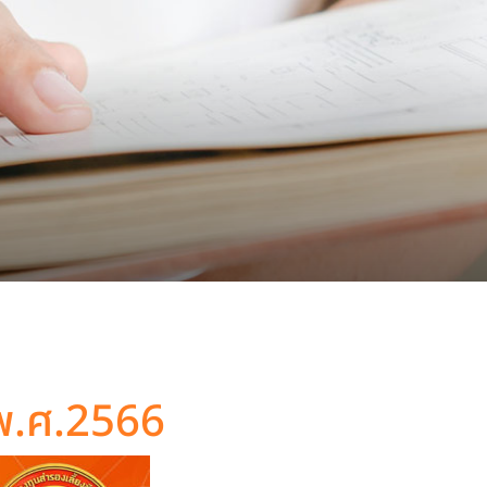
ี พ.ศ.2566