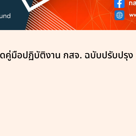
ู่มือปฏิบัติงาน กสจ. ฉบับปรับปรุง พ.