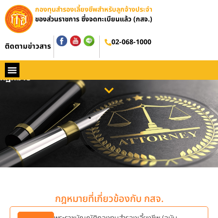
กองทุนสำรองเลี้ยงชีพสำหรับลูกจ้างประจำ
ของส่วนราชการ ซึ่งจดทะเบียนแล้ว (กสจ.)
02-068-1000
ติดตามข่าวสาร
กฏหมาย
หน้าหลัก
ประวัติ กสจ.
กฏหมาย
ข่าว กสจ.
รายงานประจำปี
วารสารข่าว กสจ.
คู่มือปฏิบัติงาน
ติดต่อ กสจ.
กฎหมายที่เกี่ยวข้องกับ กสจ.