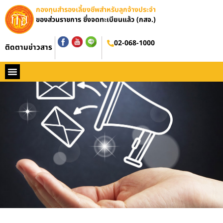
กองทุนสำรองเลี้ยงชีพสำหรับลูกจ้างประจำ
ของส่วนราชการ ซึ่งจดทะเบียนแล้ว (กสจ.)
02-068-1000
ติดตามข่าวสาร
หน้าหลัก
ประวัติ กสจ.
กฏหมาย
ข่าว กสจ.
รายงานประจำปี
วารสารข่าว กสจ.
คู่มือปฏิบัติงาน
ติดต่อ กสจ.