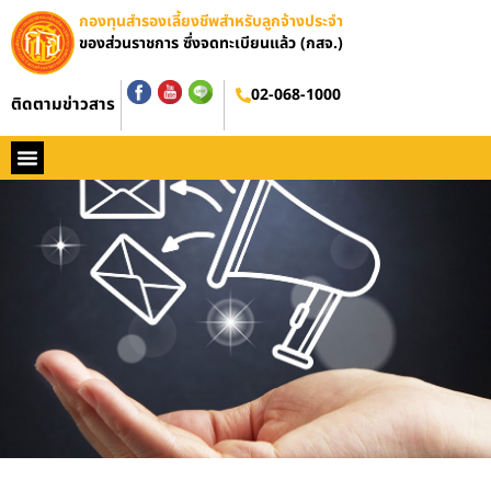
กองทุนสำรองเลี้ยงชีพสำหรับลูกจ้างประจำ
ของส่วนราชการ ซึ่งจดทะเบียนแล้ว (กสจ.)
02-068-1000
ติดตามข่าวสาร
หน้าหลัก
ประวัติ กสจ.
กฏหมาย
ข่าว กสจ.
รายงานประจำปี
วารสารข่าว กสจ.
คู่มือปฏิบัติงาน
ติดต่อ กสจ.