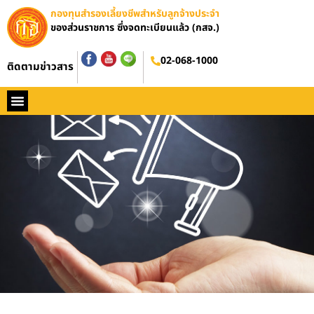
กองทุนสำรองเลี้ยงชีพสำหรับลูกจ้างประจำ
ของส่วนราชการ ซึ่งจดทะเบียนแล้ว (กสจ.)
02-068-1000
ติดตามข่าวสาร
หน้าหลัก
ประวัติ กสจ.
กฏหมาย
ข่าว กสจ.
รายงานประจำปี
วารสารข่าว กสจ.
คู่มือปฏิบัติงาน
ติดต่อ กสจ.