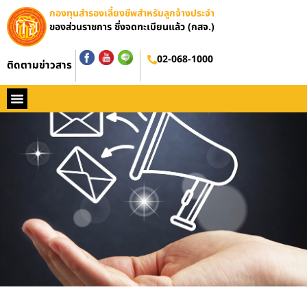
กองทุนสำรองเลี้ยงชีพสำหรับลูกจ้างประจำ
ของส่วนราชการ ซึ่งจดทะเบียนแล้ว (กสจ.)
02-068-1000
ติดตามข่าวสาร
หน้าหลัก
ประวัติ กสจ.
กฏหมาย
ข่าว กสจ.
รายงานประจำปี
วารสารข่าว กสจ.
คู่มือปฏิบัติงาน
ติดต่อ กสจ.