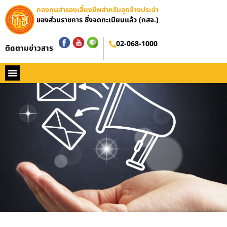
กองทุนสำรองเลี้ยงชีพสำหรับลูกจ้างประจำ
ของส่วนราชการ ซึ่งจดทะเบียนแล้ว (กสจ.)
02-068-1000
ติดตามข่าวสาร
หน้าหลัก
ประวัติ กสจ.
กฏหมาย
ข่าว กสจ.
รายงานประจำปี
วารสารข่าว กสจ.
คู่มือปฏิบัติงาน
ติดต่อ กสจ.