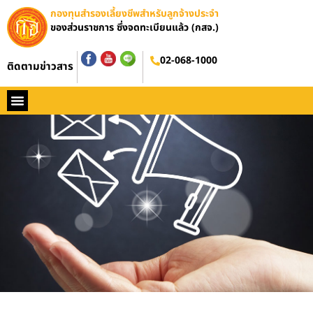
กองทุนสำรองเลี้ยงชีพสำหรับลูกจ้างประจำ
ของส่วนราชการ ซึ่งจดทะเบียนแล้ว (กสจ.)
02-068-1000
ติดตามข่าวสาร
หน้าหลัก
ประวัติ กสจ.
กฏหมาย
ข่าว กสจ.
รายงานประจำปี
วารสารข่าว กสจ.
คู่มือปฏิบัติงาน
ติดต่อ กสจ.