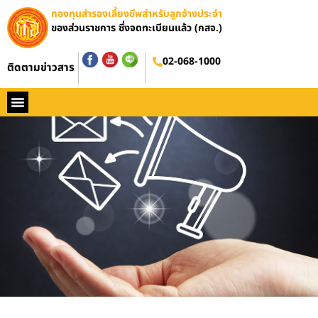
กองทุนสำรองเลี้ยงชีพสำหรับลูกจ้างประจำ
ของส่วนราชการ ซึ่งจดทะเบียนแล้ว (กสจ.)
02-068-1000
ติดตามข่าวสาร
หน้าหลัก
ประวัติ กสจ.
กฏหมาย
ข่าว กสจ.
รายงานประจำปี
วารสารข่าว กสจ.
คู่มือปฏิบัติงาน
ติดต่อ กสจ.