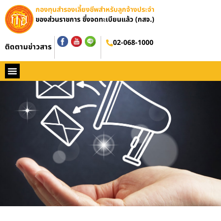
กองทุนสำรองเลี้ยงชีพสำหรับลูกจ้างประจำ
ของส่วนราชการ ซึ่งจดทะเบียนแล้ว (กสจ.)
02-068-1000
ติดตามข่าวสาร
หน้าหลัก
ประวัติ กสจ.
กฏหมาย
ข่าว กสจ.
รายงานประจำปี
วารสารข่าว กสจ.
คู่มือปฏิบัติงาน
ติดต่อ กสจ.