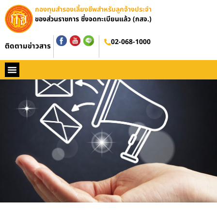
กองทุนสำรองเลี้ยงชีพสำหรับลูกจ้างประจำ
ของส่วนราชการ ซึ่งจดทะเบียนแล้ว (กสจ.)
02-068-1000
ติดตามข่าวสาร
หน้าหลัก
ประวัติ กสจ.
กฏหมาย
ข่าว กสจ.
รายงานประจำปี
วารสารข่าว กสจ.
คู่มือปฏิบัติงาน
ติดต่อ กสจ.