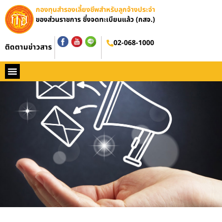
กองทุนสำรองเลี้ยงชีพสำหรับลูกจ้างประจำ
ของส่วนราชการ ซึ่งจดทะเบียนแล้ว (กสจ.)
02-068-1000
ติดตามข่าวสาร
หน้าหลัก
ประวัติ กสจ.
กฏหมาย
ข่าว กสจ.
รายงานประจำปี
วารสารข่าว กสจ.
คู่มือปฏิบัติงาน
ติดต่อ กสจ.