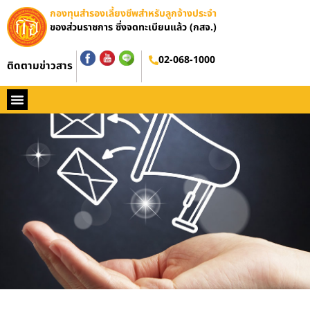
กองทุนสำรองเลี้ยงชีพสำหรับลูกจ้างประจำ
ของส่วนราชการ ซึ่งจดทะเบียนแล้ว (กสจ.)
02-068-1000
ติดตามข่าวสาร
หน้าหลัก
ประวัติ กสจ.
กฏหมาย
ข่าว กสจ.
รายงานประจำปี
วารสารข่าว กสจ.
คู่มือปฏิบัติงาน
ติดต่อ กสจ.