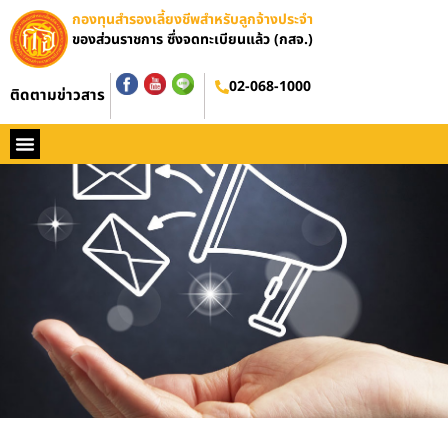
กองทุนสำรองเลี้ยงชีพสำหรับลูกจ้างประจำ
ของส่วนราชการ ซึ่งจดทะเบียนแล้ว (กสจ.)
02-068-1000
ติดตามข่าวสาร
หน้าหลัก
ประวัติ กสจ.
กฏหมาย
ข่าว กสจ.
รายงานประจำปี
วารสารข่าว กสจ.
คู่มือปฏิบัติงาน
ติดต่อ กสจ.