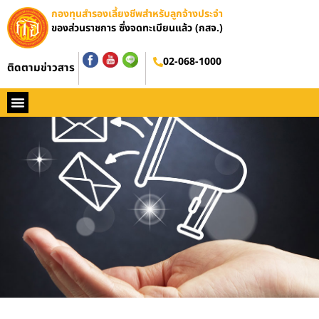
กองทุนสำรองเลี้ยงชีพสำหรับลูกจ้างประจำ
ของส่วนราชการ ซึ่งจดทะเบียนแล้ว (กสจ.)
02-068-1000
ติดตามข่าวสาร
หน้าหลัก
ประวัติ กสจ.
กฏหมาย
ข่าว กสจ.
รายงานประจำปี
วารสารข่าว กสจ.
คู่มือปฏิบัติงาน
ติดต่อ กสจ.