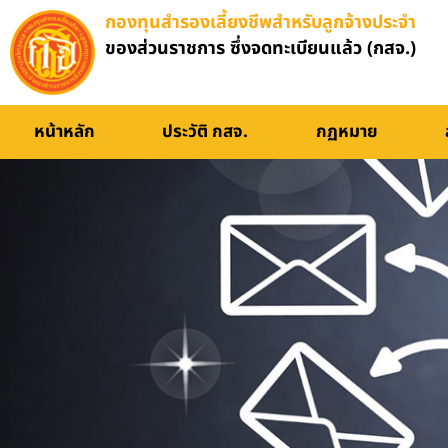
กองทุนสำรองเลี้ยงชีพสำหรับลูกจ้างประจำ
ของส่วนราชการ ซึ่งจดทะเบียนแล้ว (กสจ.)
หน้าหลัก
ประวัติ กสจ.
กฏหมาย