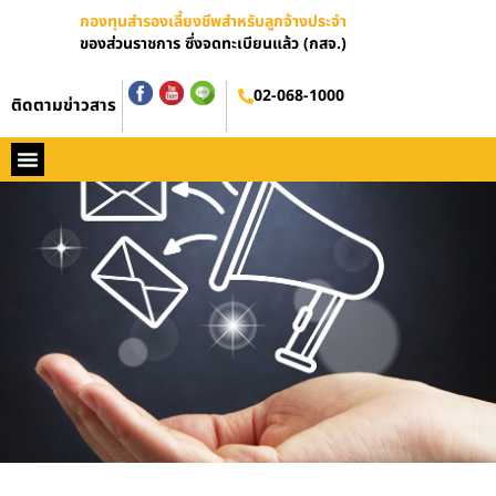
กองทุนสำรองเลี้ยงชีพสำหรับลูกจ้างประจำ
ของส่วนราชการ ซึ่งจดทะเบียนแล้ว (กสจ.)
02-068-1000
ติดตามข่าวสาร
หน้าหลัก
ประวัติ กสจ.
กฏหมาย
ข่าว กสจ.
รายงานประจำปี
วารสารข่าว กสจ.
คู่มือปฏิบัติงาน
ติดต่อ กสจ.