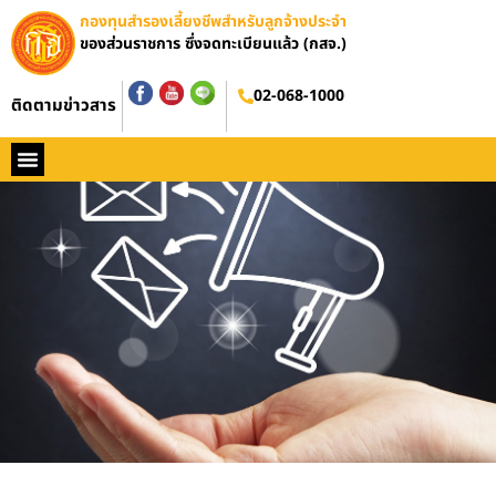
กองทุนสำรองเลี้ยงชีพสำหรับลูกจ้างประจำ
ของส่วนราชการ ซึ่งจดทะเบียนแล้ว (กสจ.)
02-068-1000
ติดตามข่าวสาร
หน้าหลัก
ประวัติ กสจ.
กฏหมาย
ข่าว กสจ.
รายงานประจำปี
วารสารข่าว กสจ.
คู่มือปฏิบัติงาน
ติดต่อ กสจ.