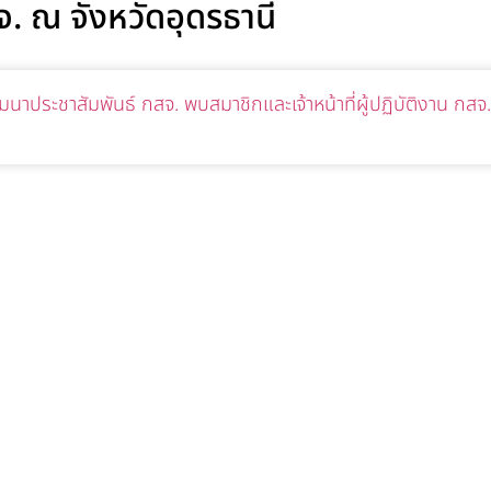
สจ. ณ จังหวัดอุดรธานี
มนาประชาสัมพันธ์ กสจ. พบสมาชิกและเจ้าหน้าที่ผู้ปฏิบัติงาน กสจ.