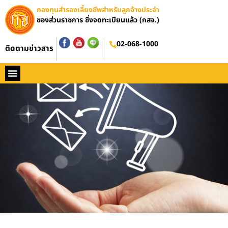
กองทุนสำรองเลี้ยงชีพสำหรับลูกจ้างประจำ
ของส่วนราชการ ซึ่งจดทะเบียนแล้ว (กสจ.)
02-068-1000
ติดตามข่าวสาร
หน้าหลัก
ประวัติ กสจ.
กฏหมาย
ข่าว กสจ.
รายงานประจำปี
วารสารข่าว กสจ.
คู่มือปฏิบัติงาน
ติดต่อ กสจ.