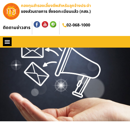
กองทุนสำรองเลี้ยงชีพสำหรับลูกจ้างประจำ
ของส่วนราชการ ซึ่งจดทะเบียนแล้ว (กสจ.)
02-068-1000
ติดตามข่าวสาร
หน้าหลัก
ประวัติ กสจ.
กฏหมาย
ข่าว กสจ.
รายงานประจำปี
วารสารข่าว กสจ.
คู่มือปฏิบัติงาน
ติดต่อ กสจ.