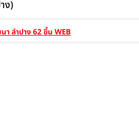
ปาง)
มมนา ลำปาง 62 ขึ้น WEB