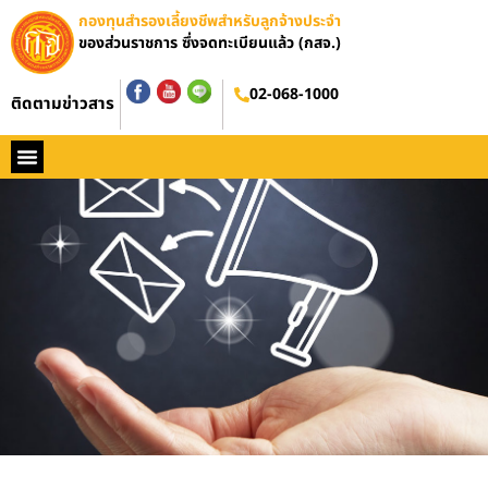
กองทุนสำรองเลี้ยงชีพสำหรับลูกจ้างประจำ
ของส่วนราชการ ซึ่งจดทะเบียนแล้ว (กสจ.)
02-068-1000
ติดตามข่าวสาร
หน้าหลัก
ประวัติ กสจ.
กฏหมาย
ข่าว กสจ.
รายงานประจำปี
วารสารข่าว กสจ.
คู่มือปฏิบัติงาน
ติดต่อ กสจ.