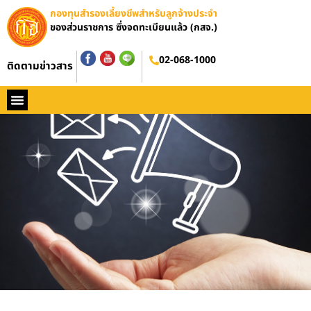
กองทุนสำรองเลี้ยงชีพสำหรับลูกจ้างประจำ
ของส่วนราชการ ซึ่งจดทะเบียนแล้ว (กสจ.)
02-068-1000
ติดตามข่าวสาร
หน้าหลัก
ประวัติ กสจ.
กฏหมาย
ข่าว กสจ.
รายงานประจำปี
วารสารข่าว กสจ.
คู่มือปฏิบัติงาน
ติดต่อ กสจ.