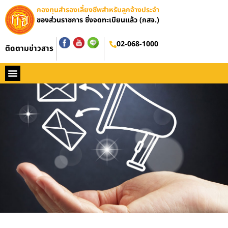
กองทุนสำรองเลี้ยงชีพสำหรับลูกจ้างประจำ
ของส่วนราชการ ซึ่งจดทะเบียนแล้ว (กสจ.)
02-068-1000
ติดตามข่าวสาร
หน้าหลัก
ประวัติ กสจ.
กฏหมาย
ข่าว กสจ.
รายงานประจำปี
วารสารข่าว กสจ.
คู่มือปฏิบัติงาน
ติดต่อ กสจ.