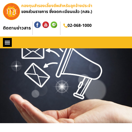
กองทุนสำรองเลี้ยงชีพสำหรับลูกจ้างประจำ
ของส่วนราชการ ซึ่งจดทะเบียนแล้ว (กสจ.)
02-068-1000
ติดตามข่าวสาร
หน้าหลัก
ประวัติ กสจ.
กฏหมาย
ข่าว กสจ.
รายงานประจำปี
วารสารข่าว กสจ.
คู่มือปฏิบัติงาน
ติดต่อ กสจ.