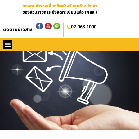
กองทุนสำรองเลี้ยงชีพสำหรับลูกจ้างประจำ
ของส่วนราชการ ซึ่งจดทะเบียนแล้ว (กสจ.)
02-068-1000
ติดตามข่าวสาร
หน้าหลัก
ประวัติ กสจ.
กฏหมาย
ข่าว กสจ.
รายงานประจำปี
วารสารข่าว กสจ.
คู่มือปฏิบัติงาน
ติดต่อ กสจ.