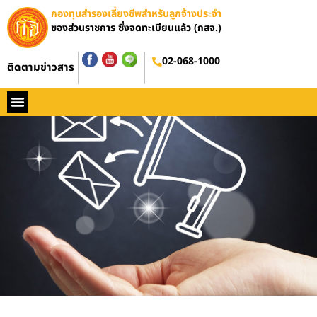
กองทุนสำรองเลี้ยงชีพสำหรับลูกจ้างประจำ
ของส่วนราชการ ซึ่งจดทะเบียนแล้ว (กสจ.)
02-068-1000
ติดตามข่าวสาร
หน้าหลัก
ประวัติ กสจ.
กฏหมาย
ข่าว กสจ.
รายงานประจำปี
วารสารข่าว กสจ.
คู่มือปฏิบัติงาน
ติดต่อ กสจ.