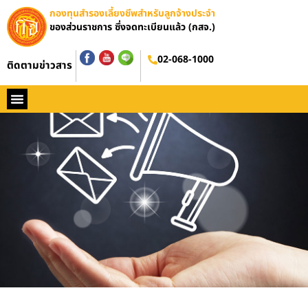
กองทุนสำรองเลี้ยงชีพสำหรับลูกจ้างประจำ
ของส่วนราชการ ซึ่งจดทะเบียนแล้ว (กสจ.)
02-068-1000
ติดตามข่าวสาร
หน้าหลัก
ประวัติ กสจ.
กฏหมาย
ข่าว กสจ.
รายงานประจำปี
วารสารข่าว กสจ.
คู่มือปฏิบัติงาน
ติดต่อ กสจ.