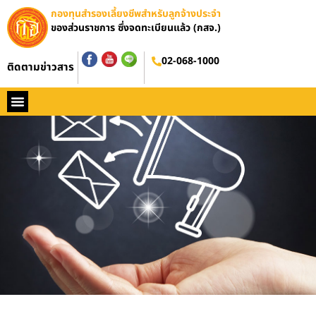
กองทุนสำรองเลี้ยงชีพสำหรับลูกจ้างประจำ
ของส่วนราชการ ซึ่งจดทะเบียนแล้ว (กสจ.)
02-068-1000
ติดตามข่าวสาร
หน้าหลัก
ประวัติ กสจ.
กฏหมาย
ข่าว กสจ.
รายงานประจำปี
วารสารข่าว กสจ.
คู่มือปฏิบัติงาน
ติดต่อ กสจ.