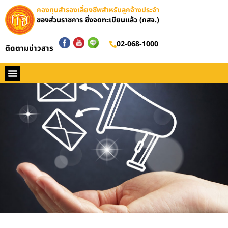
กองทุนสำรองเลี้ยงชีพสำหรับลูกจ้างประจำ
ของส่วนราชการ ซึ่งจดทะเบียนแล้ว (กสจ.)
02-068-1000
ติดตามข่าวสาร
หน้าหลัก
ประวัติ กสจ.
กฏหมาย
ข่าว กสจ.
รายงานประจำปี
วารสารข่าว กสจ.
คู่มือปฏิบัติงาน
ติดต่อ กสจ.