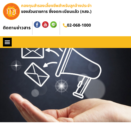
กองทุนสำรองเลี้ยงชีพสำหรับลูกจ้างประจำ
ของส่วนราชการ ซึ่งจดทะเบียนแล้ว (กสจ.)
02-068-1000
ติดตามข่าวสาร
หน้าหลัก
ประวัติ กสจ.
กฏหมาย
ข่าว กสจ.
รายงานประจำปี
วารสารข่าว กสจ.
คู่มือปฏิบัติงาน
ติดต่อ กสจ.