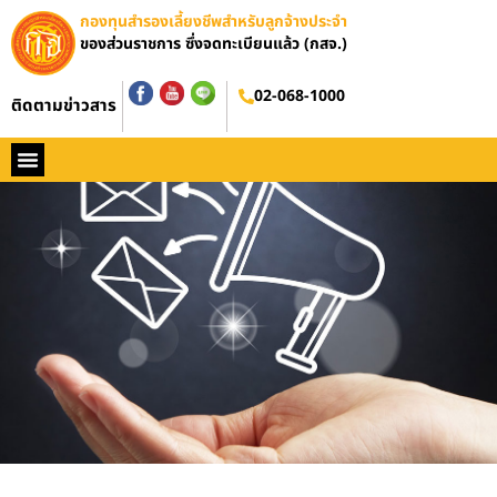
กองทุนสำรองเลี้ยงชีพสำหรับลูกจ้างประจำ
ของส่วนราชการ ซึ่งจดทะเบียนแล้ว (กสจ.)
02-068-1000
ติดตามข่าวสาร
หน้าหลัก
ประวัติ กสจ.
กฏหมาย
ข่าว กสจ.
รายงานประจำปี
วารสารข่าว กสจ.
คู่มือปฏิบัติงาน
ติดต่อ กสจ.