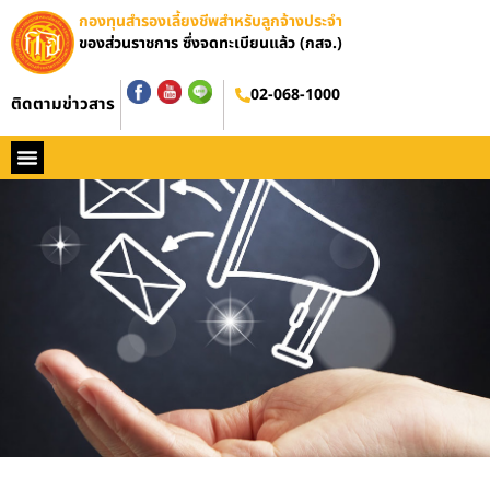
กองทุนสำรองเลี้ยงชีพสำหรับลูกจ้างประจำ
ของส่วนราชการ ซึ่งจดทะเบียนแล้ว (กสจ.)
02-068-1000
ติดตามข่าวสาร
หน้าหลัก
ประวัติ กสจ.
กฏหมาย
ข่าว กสจ.
รายงานประจำปี
วารสารข่าว กสจ.
คู่มือปฏิบัติงาน
ติดต่อ กสจ.