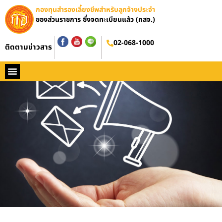
กองทุนสำรองเลี้ยงชีพสำหรับลูกจ้างประจำ
ของส่วนราชการ ซึ่งจดทะเบียนแล้ว (กสจ.)
02-068-1000
ติดตามข่าวสาร
หน้าหลัก
ประวัติ กสจ.
กฏหมาย
ข่าว กสจ.
รายงานประจำปี
วารสารข่าว กสจ.
คู่มือปฏิบัติงาน
ติดต่อ กสจ.