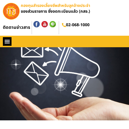
กองทุนสำรองเลี้ยงชีพสำหรับลูกจ้างประจำ
ของส่วนราชการ ซึ่งจดทะเบียนแล้ว (กสจ.)
02-068-1000
ติดตามข่าวสาร
หน้าหลัก
ประวัติ กสจ.
กฏหมาย
ข่าว กสจ.
รายงานประจำปี
วารสารข่าว กสจ.
คู่มือปฏิบัติงาน
ติดต่อ กสจ.