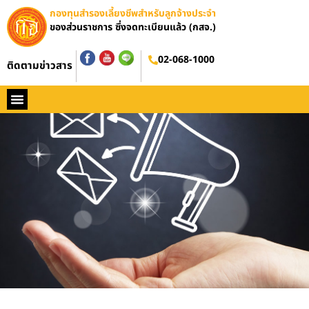
กองทุนสำรองเลี้ยงชีพสำหรับลูกจ้างประจำ
ของส่วนราชการ ซึ่งจดทะเบียนแล้ว (กสจ.)
02-068-1000
ติดตามข่าวสาร
หน้าหลัก
ประวัติ กสจ.
กฏหมาย
ข่าว กสจ.
รายงานประจำปี
วารสารข่าว กสจ.
คู่มือปฏิบัติงาน
ติดต่อ กสจ.