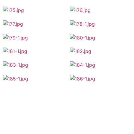
สำนักงาน กสจ.
กองทุนสำรองเลี้ยง
33/4 ชั้น 23 อาคารเอ เดอะ
ชีพสำหรับลูกจ้าง
ไนท์ทาวเวอร์ ถ.พระราม9
ประจำของส่วน
แขวง/เขตห้วยขวาง กทม.
ราชการ ซึ่งจด
10310
ทะเบียนแล้ว (กสจ.)
ที่อยู่การจัดส่งเอกสาร
ตู้ปณ.543 ปณจ.บางรัก
กรุงเทพ 10500
ติดต่อเรา
เข้าชมเว็บไซต์