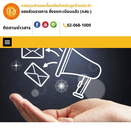
กองทุนสำรองเลี้ยงชีพสำหรับลูกจ้างประจำ
ของส่วนราชการ ซึ่งจดทะเบียนแล้ว (กสจ.)
02-068-1000
ติดตามข่าวสาร
หน้าหลัก
ประวัติ กสจ.
กฏหมาย
ข่าว กสจ.
รายงานประจำปี
วารสารข่าว กสจ.
คู่มือปฏิบัติงาน
ติดต่อ กสจ.