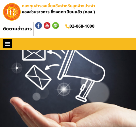
กองทุนสำรองเลี้ยงชีพสำหรับลูกจ้างประจำ
ของส่วนราชการ ซึ่งจดทะเบียนแล้ว (กสจ.)
02-068-1000
ติดตามข่าวสาร
หน้าหลัก
ประวัติ กสจ.
กฏหมาย
ข่าว กสจ.
รายงานประจำปี
วารสารข่าว กสจ.
คู่มือปฏิบัติงาน
ติดต่อ กสจ.