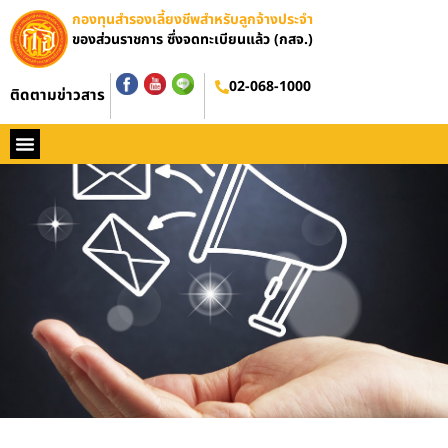
กองทุนสำรองเลี้ยงชีพสำหรับลูกจ้างประจำ
ของส่วนราชการ ซึ่งจดทะเบียนแล้ว (กสจ.)
02-068-1000
ติดตามข่าวสาร
หน้าหลัก
ประวัติ กสจ.
กฏหมาย
ข่าว กสจ.
รายงานประจำปี
วารสารข่าว กสจ.
คู่มือปฏิบัติงาน
ติดต่อ กสจ.