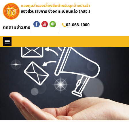
กองทุนสำรองเลี้ยงชีพสำหรับลูกจ้างประจำ
ของส่วนราชการ ซึ่งจดทะเบียนแล้ว (กสจ.)
02-068-1000
ติดตามข่าวสาร
หน้าหลัก
ประวัติ กสจ.
กฏหมาย
ข่าว กสจ.
รายงานประจำปี
วารสารข่าว กสจ.
คู่มือปฏิบัติงาน
ติดต่อ กสจ.