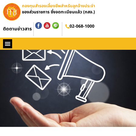
กองทุนสำรองเลี้ยงชีพสำหรับลูกจ้างประจำ
ของส่วนราชการ ซึ่งจดทะเบียนแล้ว (กสจ.)
02-068-1000
ติดตามข่าวสาร
หน้าหลัก
ประวัติ กสจ.
กฏหมาย
ข่าว กสจ.
รายงานประจำปี
วารสารข่าว กสจ.
คู่มือปฏิบัติงาน
ติดต่อ กสจ.