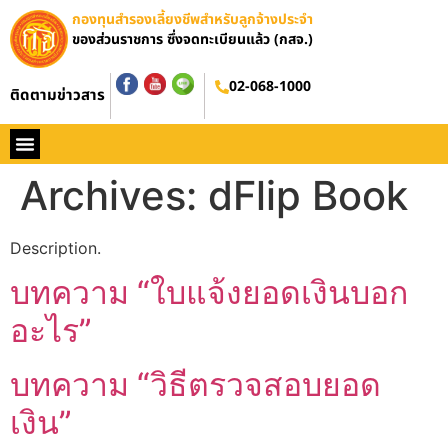
กองทุนสำรองเลี้ยงชีพสำหรับลูกจ้างประจำ
ของส่วนราชการ ซึ่งจดทะเบียนแล้ว (กสจ.)
02-068-1000
ติดตามข่าวสาร
หน้าหลัก
ประวัติ กสจ.
กฏหมาย
ข่าว กสจ.
รายงานประจำปี
วารสารข่าว กสจ.
คู่มือปฏิบัติงาน
ติดต่อ กสจ.
Archives:
dFlip Book
Description.
บทความ “ใบแจ้งยอดเงินบอก
อะไร”
บทความ “วิธีตรวจสอบยอด
เงิน”