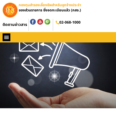
กองทุนสำรองเลี้ยงชีพสำหรับลูกจ้างประจำ
ของส่วนราชการ ซึ่งจดทะเบียนแล้ว (กสจ.)
ข่าว กสจ.
02-068-1000
ติดตามข่าวสาร
หน้าหลัก
ประวัติ กสจ.
กฏหมาย
ข่าว กสจ.
รายงานประจำปี
วารสารข่าว กสจ.
คู่มือปฏิบัติงาน
ติดต่อ กสจ.