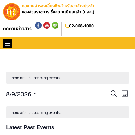
กองทุนสำรองเลี้ยงชีพสำหรับลูกจ้างประจำ
ของส่วนราชการ ซึ่งจดทะเบียนแล้ว (กสจ.)
02-068-1000
ติดตามข่าวสาร
หน้าหลัก
ประวัติ กสจ.
กฏหมาย
ข่าว กสจ.
รายงานประจำปี
วารสารข่าว กสจ.
คู่มือปฏิบัติงาน
ติดต่อ กสจ.
There are no upcoming events.
Event
Ev
8/9/2026
Search
Mont
Select
Vi
Sear
date.
Calendar
Na
There are no upcoming events.
and
of
View
Latest Past Events
Events