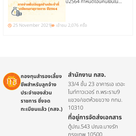
ปี2564 กำหนดโอนคืนเงินใน
วันศุกร์ที่ 26 พฤศจิกายน
2564 (รอบแปด)”
25 November 2021
เข้าชม 2,076 ครั้ง
สำนักงาน กสจ.
กองทุนสำรองเลี้ยง
33/4 ชั้น 23 อาคารเอ เดอะ
ชีพสำหรับลูกจ้าง
ไนท์ทาวเวอร์ ถ.พระราม9
ประจำของส่วน
แขวง/เขตห้วยขวาง กทม.
ราชการ ซึ่งจด
10310
ทะเบียนแล้ว (กสจ.)
ที่อยู่การจัดส่งเอกสาร
ตู้ปณ.543 ปณจ.บางรัก
กรุงเทพ 10500