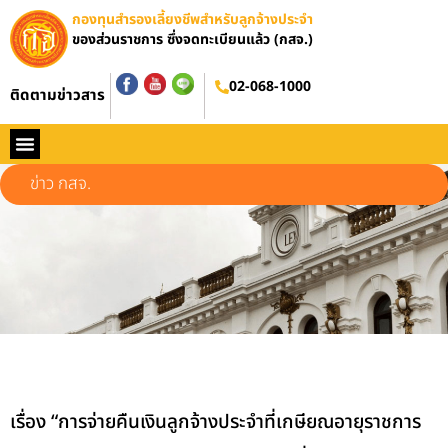
กองทุนสำรองเลี้ยงชีพสำหรับลูกจ้างประจำ
ของส่วนราชการ ซึ่งจดทะเบียนแล้ว (กสจ.)
02-068-1000
ติดตามข่าวสาร
หน้าหลัก
ประวัติ กสจ.
กฏหมาย
ข่าว กสจ.
รายงานประจำปี
วารสารข่าว กสจ.
คู่มือปฏิบัติงาน
ติดต่อ กสจ.
ข่าว กสจ.
เรื่อง “การจ่ายคืนเงินลูกจ้างประจำที่เกษียณอายุราชการ