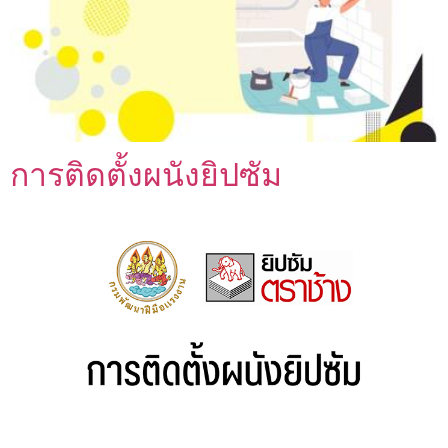
การติดตั้งผนังยิปซัม