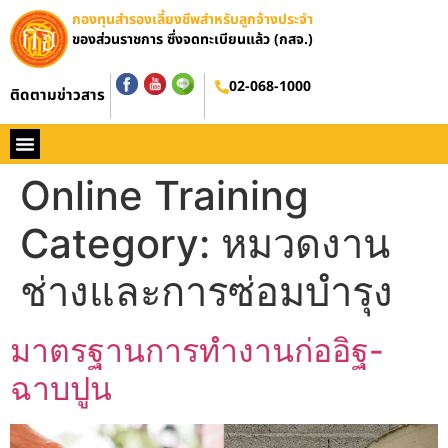
กองทุนสำรองเลี้ยงชีพสำหรับลูกจ้างประจำ
ของส่วนราชการ ซึ่งจดทะเบียนแล้ว (กสจ.)
02-068-1000
ติดตามข่าวสาร
หน้าหลัก
ประวัติ กสจ.
กฏหมาย
ข่าว กสจ.
รายงานประจำปี
วารสารข่าว กสจ.
คู่มือปฏิบัติงาน
ติดต่อ กสจ.
Online Training
Category:
หมวดงาน
ช่างและการซ่อมบำรุง
มาตรฐานการทำงานก่ออิฐ-
ฉาบปูน