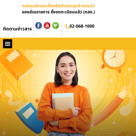
กองทุนสำรองเลี้ยงชีพสำหรับลูกจ้างประจำ
ของส่วนราชการ ซึ่งจดทะเบียนแล้ว (กสจ.)
อบรมออนไลน์
02-068-1000
ติดตามข่าวสาร
หน้าหลัก
ประวัติ กสจ.
กฏหมาย
ข่าว กสจ.
รายงานประจำปี
วารสารข่าว กสจ.
คู่มือปฏิบัติงาน
ติดต่อ กสจ.