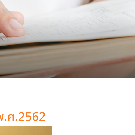
ี พ.ศ.2562