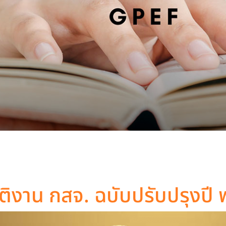
บัติงาน กสจ. ฉบับปรับปรุงป